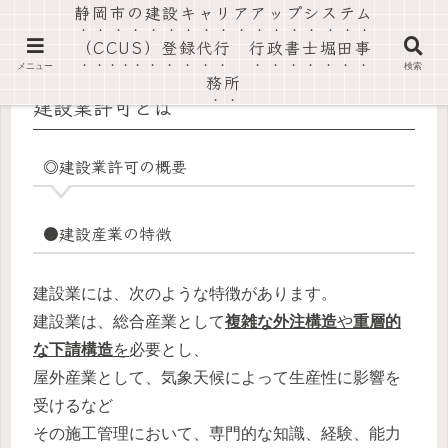
静岡市の建設キャリアアップシステム
社会保険労務士法人静岡葵事務所・行政書士堀田事務所
（CCUS）登録代行 行政書士堀田事
メニュー
検索
務所
建設業許可とは
◎建設業許可の概要
●建設産業の特徴
建設業には、次のような特徴があります。
建設業は、総合産業として
複雑な外注構造
や
重層的
な下請構造
を
必要とし、
屋外産業として、気象天候によって生産性に影響を
受けるなど
その施工管理において、専門的な知識、経験、能力