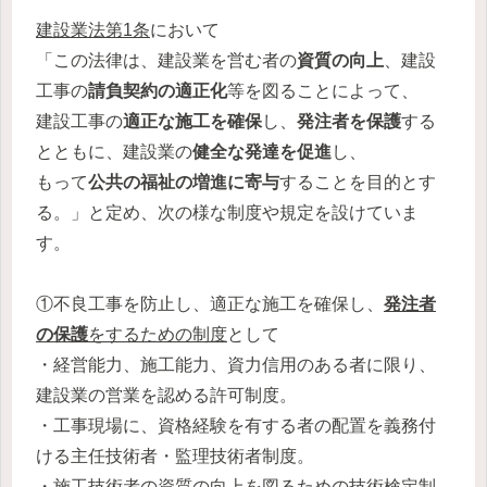
建設業法第1条
において
「この法律は、建設業を営む者の
資質の向上
、建設
工事の
請負契約の適正化
等を図ることによって、
建設工事の
適正な施工を確保
し、
発注者を保護
する
とともに、建設業の
健全な発達を促進
し、
もって
公共の福祉の増進に寄与
することを目的とす
る。」と定め、次の様な制度や規定を設けていま
す。
①不良工事を防止し、適正な施工を確保し、
発注者
の保護
をするための制度
として
・経営能力、施工能力、資力信用のある者に限り、
建設業の営業を認める許可制度。
・工事現場に、資格経験を有する者の配置を義務付
ける主任技術者・監理技術者制度。
・施工技術者の資質の向上を図るための技術検定制