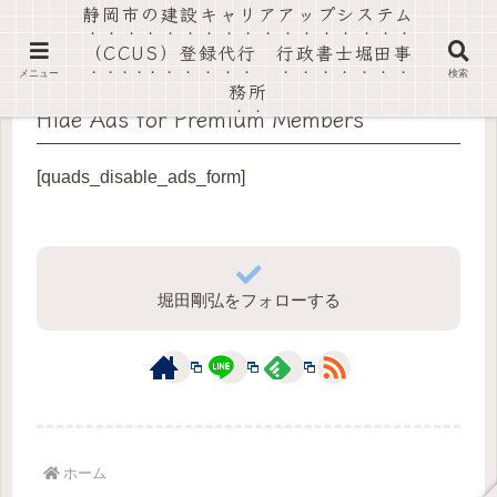
静岡市の建設キャリアアップシステム
社会保険労務士法人静岡葵事務所・行政書士堀田事務所
（CCUS）登録代行 行政書士堀田事
メニュー
検索
務所
Hide Ads for Premium Members
[quads_disable_ads_form]
堀田剛弘をフォローする
ホーム