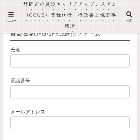
静岡市の建設キャリアアップシステム
社会保険労務士法人静岡葵事務所・行政書士堀田事務所
（CCUS）登録代行 行政書士堀田事
メニュー
検索
務所
確認書類JPG/JPEG送信フォーム
氏名
電話番号
メールアドレス