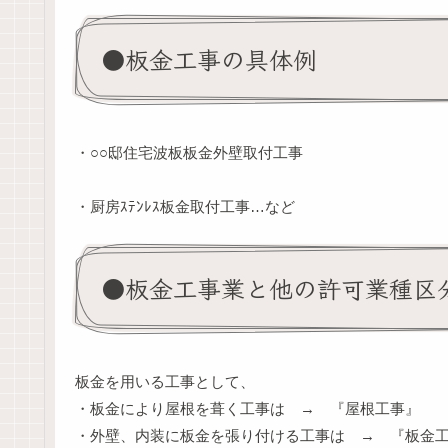
●板金工事の具体例
・○○邸住宅波板板金外壁取付工事
・厨房ｽﾃﾝﾚｽ板金取付工事…など
●板金工事業と他の許可業種区
板金を用いる工事として、
・板金により屋根を葺く工事は → 『屋根工事』
・外壁、内装に板金を張り付ける工事は → 『板金