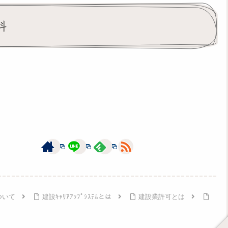
科
ついて
建設ｷｬﾘｱｱｯﾌﾟｼｽﾃﾑとは
建設業許可とは