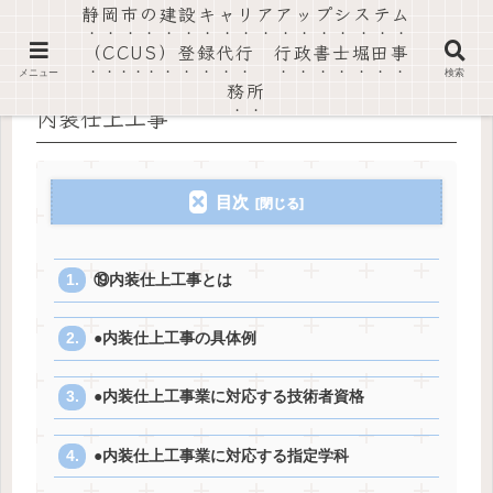
静岡市の建設キャリアアップシステム
社会保険労務士法人静岡葵事務所・行政書士堀田事務所
（CCUS）登録代行 行政書士堀田事
メニュー
検索
務所
内装仕上工事
目次
⑲内装仕上工事とは
●内装仕上工事の具体例
●内装仕上工事業に対応する技術者資格
●内装仕上工事業に対応する指定学科