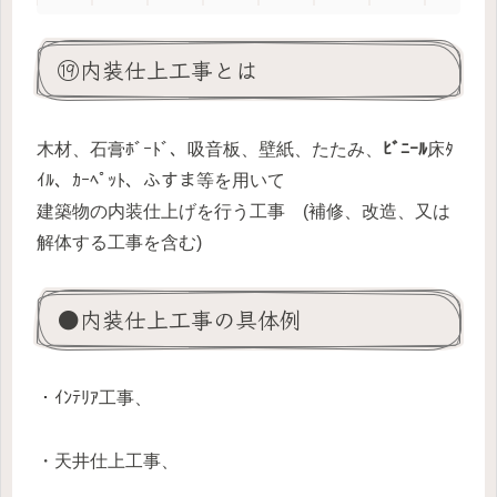
⑲内装仕上工事とは
木材、石膏ﾎﾞｰﾄﾞ、吸音板、壁紙、たたみ、
ﾋﾞﾆｰﾙ
床ﾀ
ｲﾙ、ｶｰﾍﾟｯﾄ、ふすま等を用いて
建築物の内装仕上げを行う工事 (補修、改造、又は
解体する工事を含む)
●内装仕上工事の具体例
・ｲﾝﾃﾘｱ工事、
・天井仕上工事、