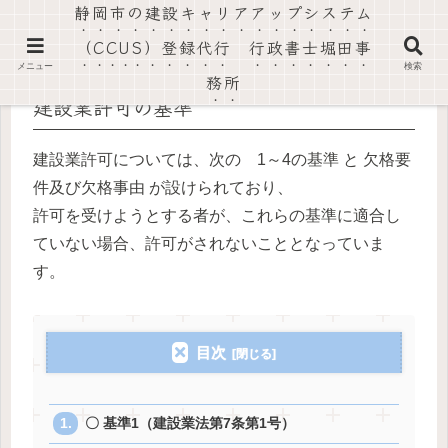
静岡市の建設キャリアアップシステム
社会保険労務士法人静岡葵事務所・行政書士堀田事務所
（CCUS）登録代行 行政書士堀田事
メニュー
検索
務所
建設業許可の基準
建設業許可については、次の 1～4の基準 と 欠格要
件及び欠格事由 が設けられており、
許可を受けようとする者が、これらの基準に適合し
ていない場合、許可がされないこととなっていま
す。
目次
〇 基準1（建設業法第7条第1号）