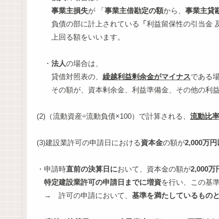
事業主損失
が 「
事業主借勘定の額
から、
事業主貸
負債の部に計上されている
「
利益留保性の引当金 
上回る額をいいます。
・
法人
の場合は、
貸借対照表の、
繰越利益剰余金がマイナス
である
その額が、資本剰余金、利益準備金、その他の利益
(2)（流動資産÷流動負債×100）で計算される、
流動比率が
(3)建設業許可の申請日における
資本金
の額が
2,000万
・申請時
直前の決算日に
おいて、資本金の額が
2,00
特定建設業許可の申請日までに増資
を行い、この基
→ 許可の申請において、
基準を満たしているもの