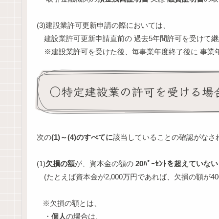
(3)建設業許可更新申請の際においては、
建設業許可更新申請直前の 過去5年間許可を受けて継
※建設業許可を受けた後、毎事業年度終了後に 事業年
○特定建設業の許可を受ける場
次の
(1)～(4)のすべてに
該当していることの確認がなさ
(1)
欠損の額
が、資本金の額の
20ﾊﾟｰｾﾝﾄを超えていない
(たとえば資本金が2,000万円であれば、欠損の額が4
※欠損の額とは、
・
個人
の場合は、