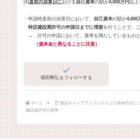
(4)
直前の決算日に
おける
自己資本
の額が
4,000万円
以上
・申請時直前の決算日において、
自己資本
の額が
4,00
特定建設業許可の申請日までに増資
を行うことで、
→ 許可の申請において、基準を満たしているもの
（資本金と異なることに注意
）
堀田剛弘をフォローする
ホーム
建設キャリアアップシステムの登録代行に
建設業許可の基準