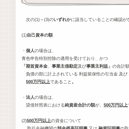
次の(1)～(3)の
いずれか
に該当していることの確認が
(1)
自己資本の額
・
個人
の場合は、
青色申告特別控除の適用を受けており、かつ
「期首資本金
、
事業主借勘定
及び
事業主利益」
の合計
負債の部に計上されている 利益留保性の引当金 及び
500万円以上
であること
。
・
法人
の場合は、
貸借対照表における
純資産合計の額
が、
500万円以上
(2)
500万円以上
の資金について
取引金融機関の
預金残高証明書
又は
融資証明書
の