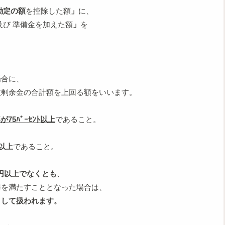
勘定の額
を控除した額
」
に、
及び 準備金を加えた額
」
を
場合に、
剰余金の合計額を上回る額をいいます。
75ﾊﾟｰｾﾝﾄ以上
であること。
円以上
であること。
0万円以上でなくとも
、
準を満たすこととなった場合は、
として扱われます。