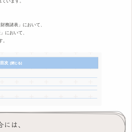
れています。
る財務諸表」において、
表」において、
す。
目次
合には、