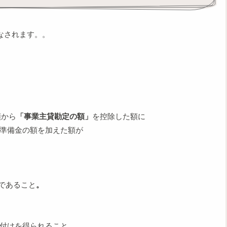
なされます。。
額から
「事業主貸勘定の額」
を控除した額に
 準備金の額を加えた額が
であること
。
取付けを得られること。