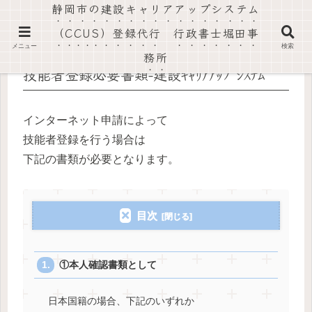
静岡市の建設キャリアアップシステム
社会保険労務士法人静岡葵事務所・行政書士堀田事務所
（CCUS）登録代行 行政書士堀田事
メニュー
検索
務所
技能者登録必要書類-建設ｷｬﾘｱｱｯﾌﾟｼｽﾃﾑ
インターネット申請によって
技能者登録を行う場合は
下記の書類が必要となります。
目次
①本人確認書類として
日本国籍の場合、下記のいずれか