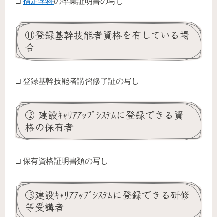
□
指定学科
の卒業証明書の写し
⑪登録基幹技能者資格を有している場
合
□ 登録基幹技能者講習修了証の写し
⑫ 建設ｷｬﾘｱｱｯﾌﾟｼｽﾃﾑに登録できる資
格の保有者
□ 保有資格証明書類の写し
⑬建設ｷｬﾘｱｱｯﾌﾟｼｽﾃﾑに登録できる研修
等受講者