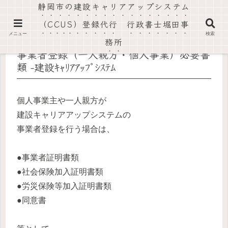
静岡市の建設キャリアアップシステム
社会保険労務士法人静岡葵事務所・行政書士堀田事務所
（CCUS）登録代行 行政書士堀田事
メニュー
検索
務所
事業者登録（一人親方・個人事業）必要書
類 -建設ｷｬﾘｱｱｯﾌﾟｼｽﾃﾑ
個人事業主や一人親方が
建設キャリアアップシステムの
事業者登録を行う場合は、
●事業者証明書類
●社会保険加入証明書類
●労災保険等加入証明書類
●同意書