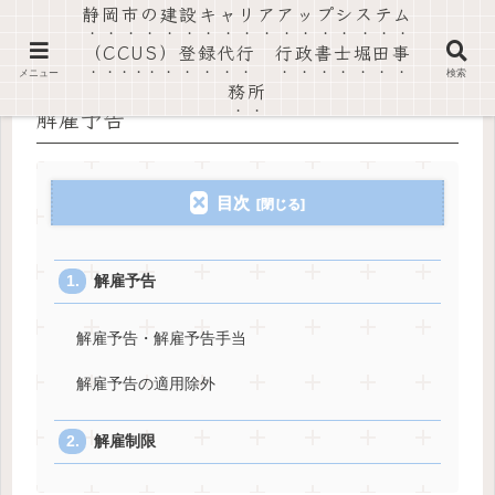
静岡市の建設キャリアアップシステム
社会保険労務士法人静岡葵事務所・行政書士堀田事務所
（CCUS）登録代行 行政書士堀田事
メニュー
検索
務所
解雇予告
目次
解雇予告
解雇予告・解雇予告手当
解雇予告の適用除外
解雇制限