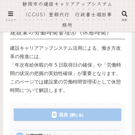
静岡市の建設キャリアアップシステム
社会保険労務士法人静岡葵事務所・行政書士堀田事務所
（CCUS）登録代行 行政書士堀田事
メニュー
検索
務所
建設業の労働時間管理④（休憩時間）
建設キャリアアップシステム活用による、働き方改
革の推進には、
「年次有給休暇の年 5 日取得日の確保」や「労働時
間の状況の把握の実効性確保」が重要となります。
このページでは建設業の労働時間管理④として休憩
時間について解説します。
目次