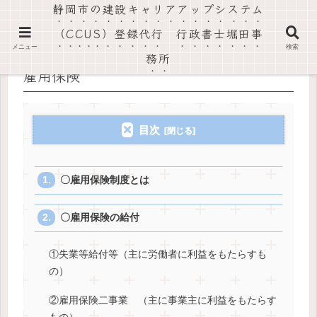
静岡市の建設キャリアアップシステム
社会保険労務士法人静岡葵事務所・行政書士堀田事務所
（CCUS）登録代行 行政書士堀田事
メニュー
検索
務所
雇用保険
目次
〇雇用保険制度とは
〇雇用保険の給付
①失業等給付等（主に労働者に利益をもたらすも
の）
②雇用保険二事業 （主に事業主に利益をもたらす