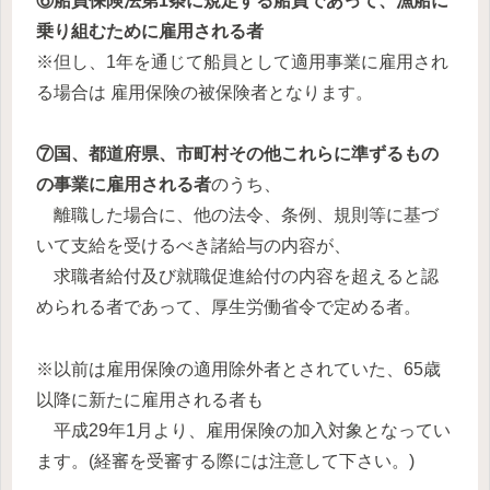
⑥船員保険法第1条に規定する船員であって、漁船に
乗り組むために雇用される者
※但し、1年を通じて船員として適用事業に雇用され
る場合は 雇用保険の被保険者となります。
⑦国、都道府県、市町村その他これらに準ずるもの
の事業に雇用される者
のうち、
離職した場合に、他の法令、条例、規則等に基づ
いて支給を受けるべき諸給与の内容が、
求職者給付及び就職促進給付の内容を超えると認
められる者であって、厚生労働省令で定める者。
※以前は雇用保険の適用除外者とされていた、65歳
以降に新たに雇用される者も
平成29年1月より、雇用保険の加入対象となってい
ます。(経審を受審する際には注意して下さい。)