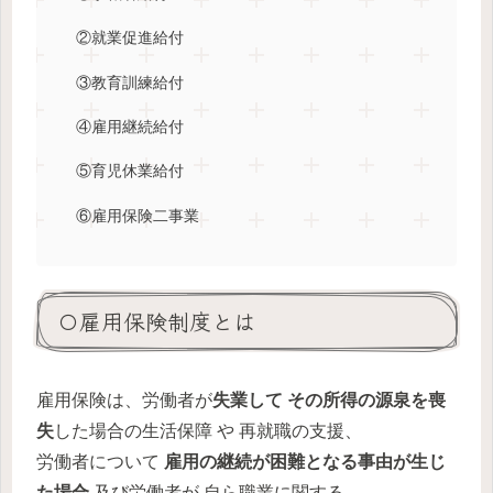
②就業促進給付
③教育訓練給付
④雇用継続給付
⑤育児休業給付
⑥雇用保険二事業
〇雇用保険制度とは
雇用保険は、労働者が
失業して その所得の源泉を喪
失
した場合の生活保障 や 再就職の支援、
労働者について
雇用の継続が困難となる事由が生じ
た場合
及び労働者が 自ら職業に関する